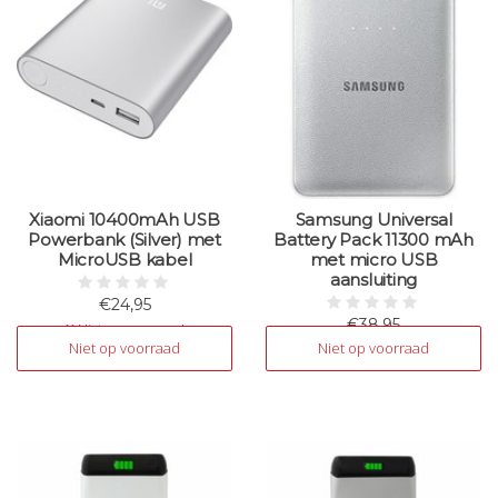
Xiaomi 10400mAh USB
Samsung Universal
Powerbank (Silver) met
Battery Pack 11300 mAh
MicroUSB kabel
met micro USB
aansluiting
€24,95
€38,95
Niet op voorraad
Niet op voorraad
Niet op voorraad
Niet op voorraad