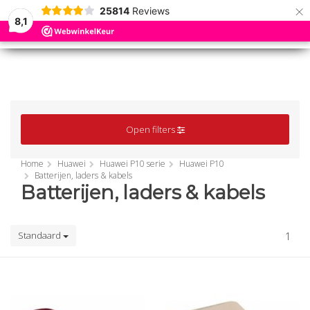
×
25814
Reviews
8,1
0
0
MENU
MENU
Open filters
Home
Huawei
Huawei P10 serie
Huawei P10
Batterijen, laders & kabels
Batterijen, laders & kabels
Standaard
1