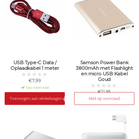
USB Type-C Data /
Samson Power Bank
Oplaadkabel 1 meter
3800mAh met Flashlight
en micro USB Kabel
Goud
€7,99
Op voorraad
€11,95
Toevoegen aan winkelwagen
Niet op voorraad
Niet op voorraad