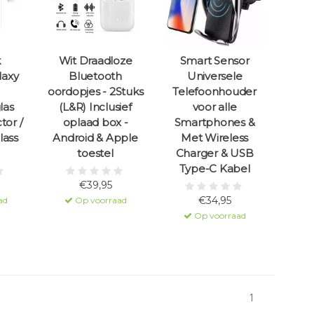
k
Wit Draadloze
Smart Sensor
laxy
Bluetooth
Universele
oordopjes - 2Stuks
Telefoonhouder
las
(L&R) Inclusief
voor alle
tor /
oplaad box -
Smartphones &
lass
Android & Apple
Met Wireless
toestel
Charger & USB
Type-C Kabel
€39,95
€34,95
ad
Op voorraad
Op voorraad
1