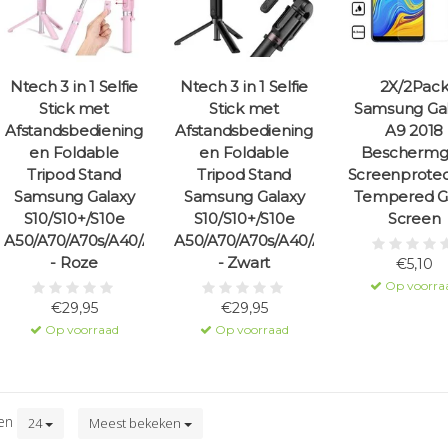
Ntech 3 in 1 Selfie
Ntech 3 in 1 Selfie
2X/2Pac
Stick met
Stick met
Samsung Ga
Afstandsbediening
Afstandsbediening
A9 2018
en Foldable
en Foldable
Beschermg
Tripod Stand
Tripod Stand
Screenprotec
Samsung Galaxy
Samsung Galaxy
Tempered G
S10/S10+/S10e
S10/S10+/S10e
Screen
A50/A70/A70s/A40/A30/A7(2018)
A50/A70/A70s/A40/A30/A7(2018)
- Roze
- Zwart
€5,10
Op voorra
€29,95
€29,95
Op voorraad
Op voorraad
ten
24
Meest bekeken