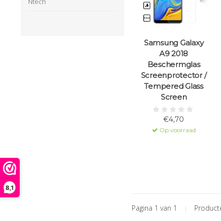
Ntech
Samsung Galaxy
A9 2018
Beschermglas
Screenprotector /
Tempered Glass
Screen
€4,70
Op voorraad
8,1
Pagina 1 van 1
|
Produc