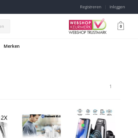
Registreren
|
Inloggen
en
0
Merken
1