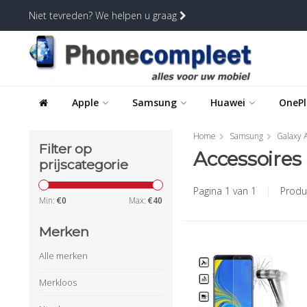
Niet tevreden? We helpen u graag
Apple
Samsung
Huawei
OnePl
Home
Samsung
Galaxy A
Filter op
Accessoires
prijscategorie
Pagina 1 van 1
|
Produ
Min:
€
0
Max:
€
40
Merken
Alle merken
Merkloos