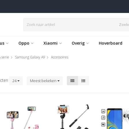
Zoek
us
Oppo
Xiaomi
Overig
Hoverboard
 serie
Samsung Galaxy A9
Accessoires
cten
24
Meest bekeken