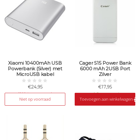
Xiaomi 10400mAh USB
Cager S15 Power Bank
Powerbank (Silver) met
6000 mAh 2USB Port
MicroUSB kabel
Zilver
€24,95
€17,95
Niet op voorraad
Op voorraad
Niet op voorraad
Toevoegen aan winkelwagen