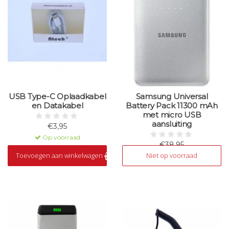
USB Type-C Oplaadkabel
Samsung Universal
en Datakabel
Battery Pack 11300 mAh
met micro USB
aansluiting
€3,95
Op voorraad
€38,95
Toevoegen aan winkelwagen
Niet op voorraad
Niet op voorraad