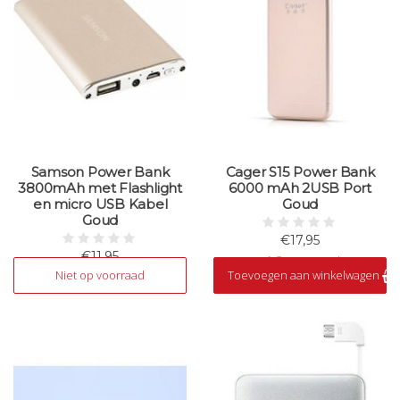
Samson Power Bank
Cager S15 Power Bank
3800mAh met Flashlight
6000 mAh 2USB Port
en micro USB Kabel
Goud
Goud
€17,95
€11,95
Op voorraad
Niet op voorraad
Toevoegen aan winkelwagen
Niet op voorraad