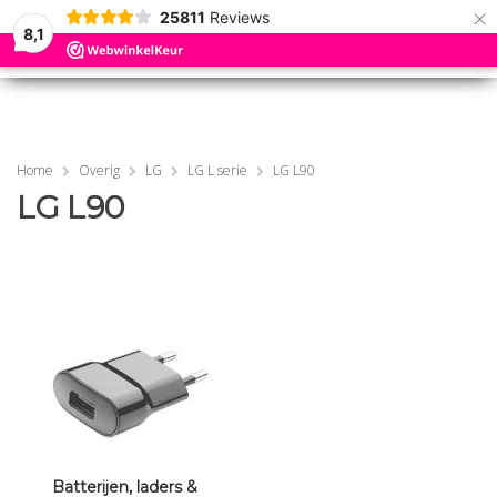
×
25811
Reviews
8,1
0
0
MENU
MENU
Home
Overig
LG
LG L serie
LG L90
LG L90
Batterijen, laders &