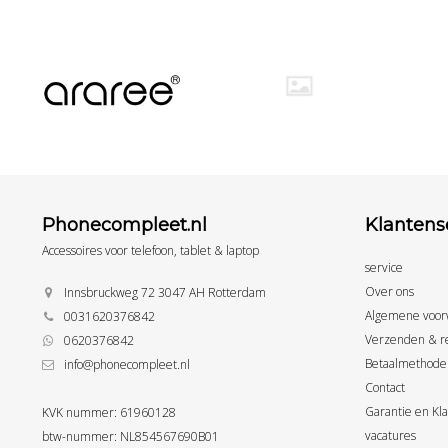
Phonecompleet.nl
Klantens
Accessoires voor telefoon, tablet & laptop
service
Over ons
Innsbruckweg 72 3047 AH Rotterdam
Algemene voor
0031620376842
Verzenden & r
0620376842
Betaalmethode
info@phonecompleet.nl
Contact
Garantie en Kl
KVK nummer: 61960128
vacatures
btw-nummer: NL854567690B01