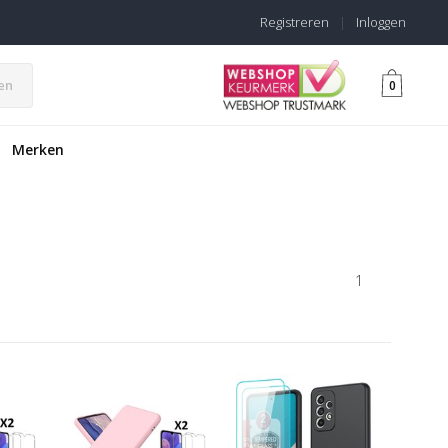
Registreren
|
Inloggen
en
0
Merken
1