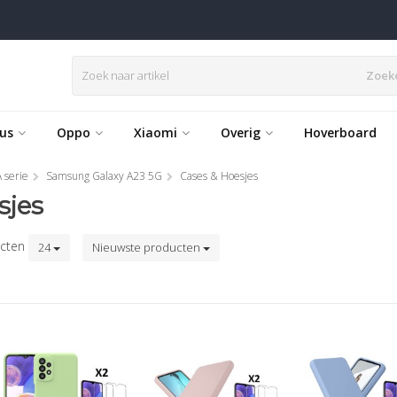
Zoek
us
Oppo
Xiaomi
Overig
Hoverboard
 serie
Samsung Galaxy A23 5G
Cases & Hoesjes
sjes
cten
24
Nieuwste producten