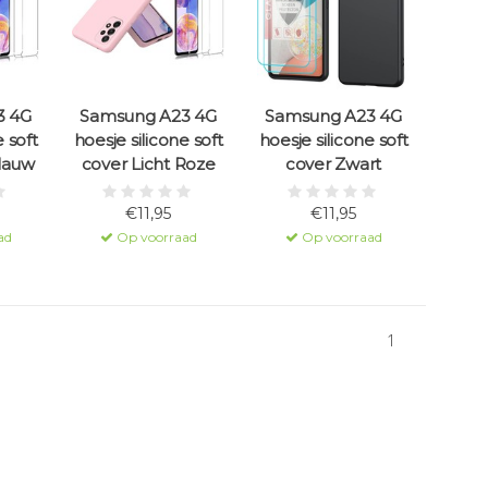
3 4G
Samsung A23 4G
Samsung A23 4G
e soft
hoesje silicone soft
hoesje silicone soft
Blauw
cover Licht Roze
cover Zwart
€11,95
€11,95
ad
Op voorraad
Op voorraad
1