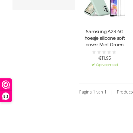
Samsung A23 4G
hoesje silicone soft
cover Mint Groen
€11,95
Op voorraad
Pagina 1 van 1
|
Produc
8,1