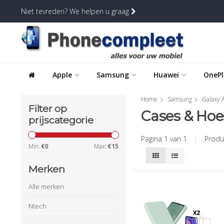
Niet tevreden? We helpen u graag
Apple
Samsung
Huawei
OnePl
Home
Samsung
Galaxy A
Filter op
Cases & Hoe
prijscategorie
Pagina 1 van 1
|
Produ
Min:
€
0
Max:
€
15
Merken
Alle merken
Ntech