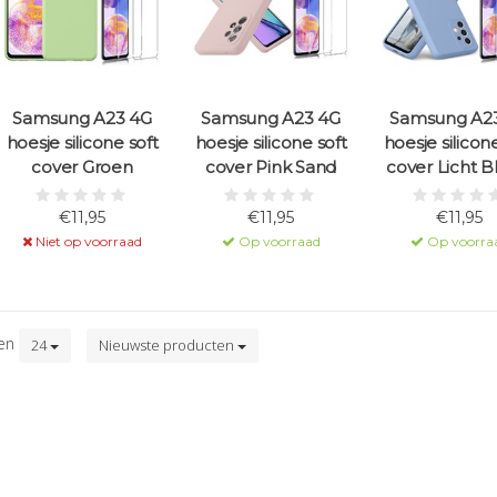
Samsung A23 4G
Samsung A23 4G
Samsung A2
hoesje silicone soft
hoesje silicone soft
hoesje silicon
cover Groen
cover Pink Sand
cover Licht 
€11,95
€11,95
€11,95
Niet op voorraad
Op voorraad
Op voorra
ten
24
Nieuwste producten