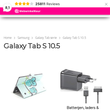
×
25811
Reviews
8,1
0
0
MENU
MENU
Home
Samsung
Galaxy Tab serie
Galaxy Tab S 10.5
Galaxy Tab S 10.5
Batterijen, laders &