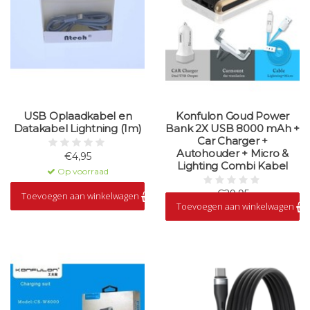
USB Oplaadkabel en
Konfulon Goud Power
Datakabel Lightning (1m)
Bank 2X USB 8000 mAh +
Car Charger +
Autohouder + Micro &
€4,95
Lighting Combi Kabel
Op voorraad
€29,95
Toevoegen aan winkelwagen
Toevoegen aan winkelwagen
Op voorraad