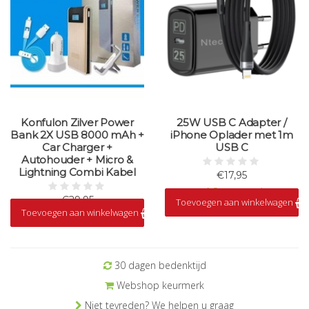
Konfulon Zilver Power
25W USB C Adapter /
Bank 2X USB 8000 mAh +
iPhone Oplader met 1m
Car Charger +
USB C
Autohouder + Micro &
Lightning Combi Kabel
€17,95
Op voorraad
€29,95
Toevoegen aan winkelwagen
Toevoegen aan winkelwagen
Op voorraad
30 dagen bedenktijd
Webshop keurmerk
Niet tevreden? We helpen u graag