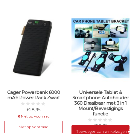
Cager Powerbank 6000
Universele Tablet &
mAh Power Pack Zwart
Smartphone Autohouder
360 Draaibaar met 3 in 1
Mount/Bevestigings
€18,95
functie
Niet op voorraad
€18,95
Niet op voorraad
Toevoegen aan winkelwagen
Op voorraad