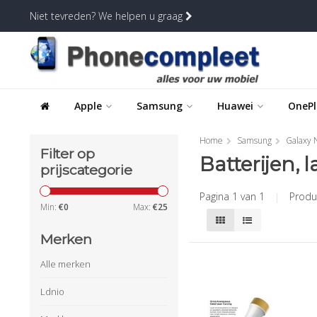
Niet tevreden? We helpen u graag
Apple
Samsung
Huawei
OnePl
Home
Samsung
Galaxy 
Filter op
Batterijen, 
prijscategorie
Pagina 1 van 1
|
Produ
Min:
€
0
Max:
€
25
Merken
Alle merken
Ldnio