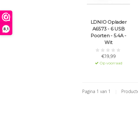
LDNIO Oplader
A6573 - 6 USB
8,1
Poorten - 5.4A -
Wit
€19,99
Op voorraad
Pagina 1 van 1
|
Produc