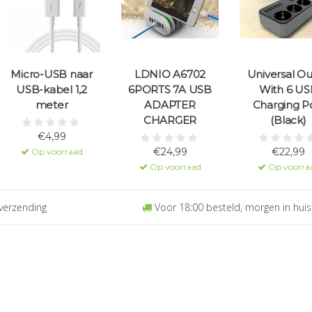
Micro-USB naar
LDNIO A6702
Universal Ou
USB-kabel 1,2
6PORTS 7A USB
With 6 US
meter
ADAPTER
Charging P
CHARGER
(Black)
€4,99
€24,99
€22,99
Op voorraad
Op voorraad
Op voorra
verzending
Voor 18:00 besteld, morgen in huis