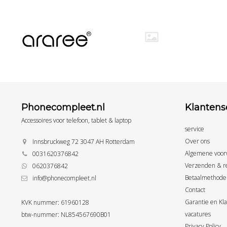
Phonecompleet.nl
Klantens
Accessoires voor telefoon, tablet & laptop
service
Over ons
Innsbruckweg 72 3047 AH Rotterdam
Algemene voor
0031620376842
Verzenden & r
0620376842
Betaalmethode
info@phonecompleet.nl
Contact
Garantie en Kl
KVK nummer: 61960128
vacatures
btw-nummer: NL854567690B01
Privacy Policy