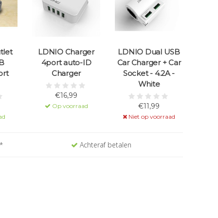
tlet
LDNIO Charger
LDNIO Dual USB
B
4port auto-ID
Car Charger + Car
ort
Charger
Socket - 4.2A -
White
€16,99
€11,99
Op voorraad
ad
Niet op voorraad
*
Achteraf betalen