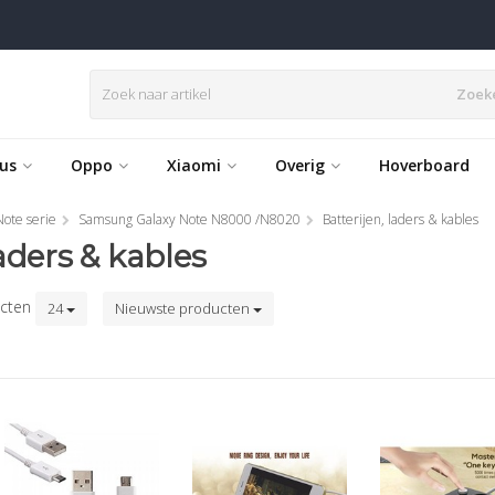
Zoek
us
Oppo
Xiaomi
Overig
Hoverboard
Note serie
Samsung Galaxy Note N8000 /N8020
Batterijen, laders & kables
laders & kables
cten
24
Nieuwste producten