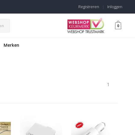
Registreren
|
Inloggen
en
0
Merken
1