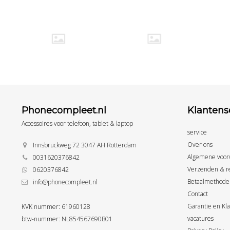
Phonecompleet.nl
Klantens
Accessoires voor telefoon, tablet & laptop
service
Over ons
Innsbruckweg 72 3047 AH Rotterdam
Algemene voor
0031620376842
Verzenden & r
0620376842
Betaalmethode
info@phonecompleet.nl
Contact
Garantie en Kl
KVK nummer: 61960128
vacatures
btw-nummer: NL854567690B01