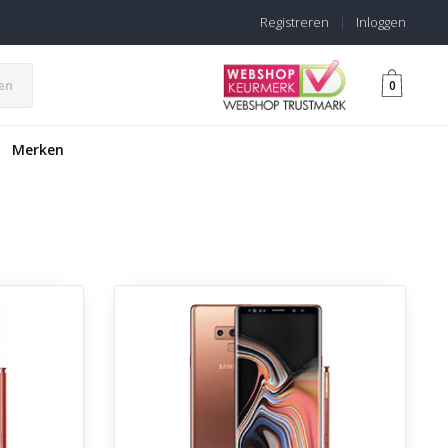
Registreren
|
Inloggen
en
0
Merken