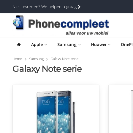
Niet tevreden? We helpen u graag
Apple
Samsung
Huawei
OnePl
Home
Samsung
Galaxy Note serie
Galaxy Note serie