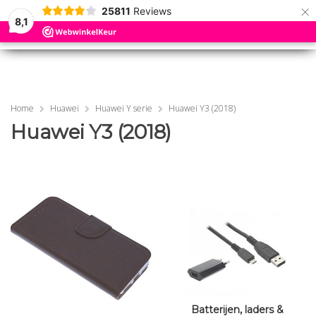
×
25811
Reviews
8,1
0
0
MENU
MENU
Home
Huawei
Huawei Y serie
Huawei Y3 (2018)
Huawei Y3 (2018)
Batterijen, laders &