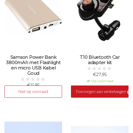
Samson Power Bank
T10 Bluetooth Car
3800mAh met Flashlight
adapter kit
en micro USB Kabel
Goud
€27,95
Op voorraad
€11,95
Niet op voorraad
Toevoegen aan winkelwagen
Niet op voorraad