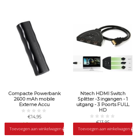
Compacte Powerbank
Ntech HDMI Switch
2600 mAh mobile
Splitter -3 ingangen - 1
Externe Accu
uitgang - 3 Poorts FULL
HD
€14,95
€13,95
Op voorraad
Toevoegen aan winkelwagen
Toevoegen aan winkelwagen
Op voorraad