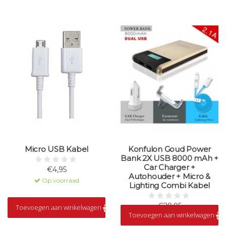
Micro USB Kabel
Konfulon Goud Power
Bank 2X USB 8000 mAh +
Car Charger +
€4,95
Autohouder + Micro &
Op voorraad
Lighting Combi Kabel
€29,95
Toevoegen aan winkelwagen
Toevoegen aan winkelwagen
Op voorraad