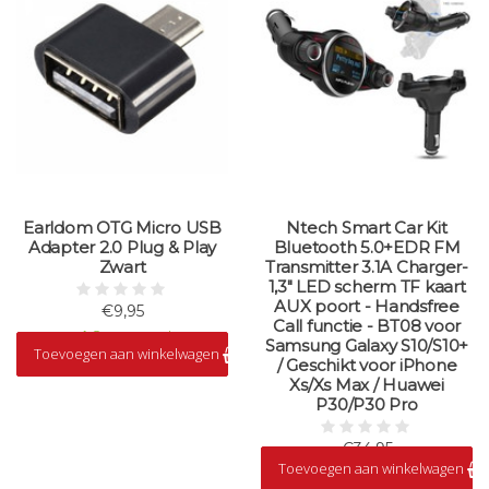
Earldom OTG Micro USB
Ntech Smart Car Kit
Adapter 2.0 Plug & Play
Bluetooth 5.0+EDR FM
Zwart
Transmitter 3.1A Charger-
1,3" LED scherm TF kaart
AUX poort - Handsfree
€9,95
Call functie - BT08 voor
Op voorraad
Samsung Galaxy S10/S10+
Toevoegen aan winkelwagen
/ Geschikt voor iPhone
Xs/Xs Max / Huawei
P30/P30 Pro
€34,95
Toevoegen aan winkelwagen
Op voorraad