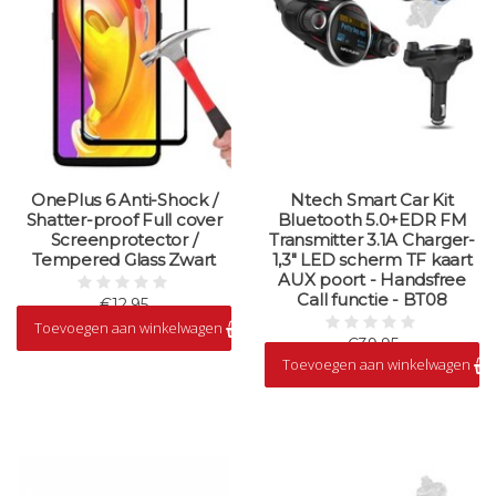
OnePlus 6 Anti-Shock /
Ntech Smart Car Kit
Shatter-proof Full cover
Bluetooth 5.0+EDR FM
Screenprotector /
Transmitter 3.1A Charger-
Tempered Glass Zwart
1,3" LED scherm TF kaart
AUX poort - Handsfree
Call functie - BT08
€12,95
Toevoegen aan winkelwagen
Op voorraad
€39,95
Toevoegen aan winkelwagen
Op voorraad