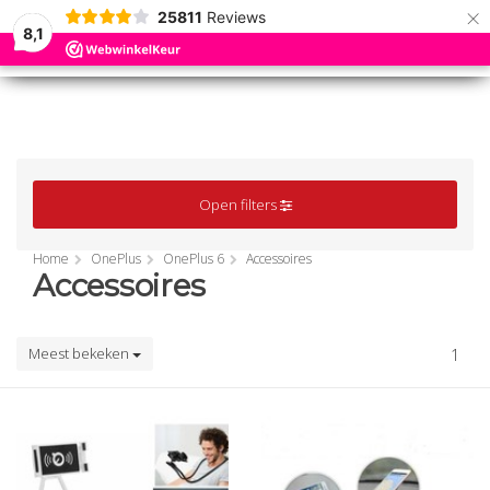
×
25811
Reviews
8,1
0
0
MENU
MENU
Open filters
Home
OnePlus
OnePlus 6
Accessoires
Accessoires
Meest bekeken
1