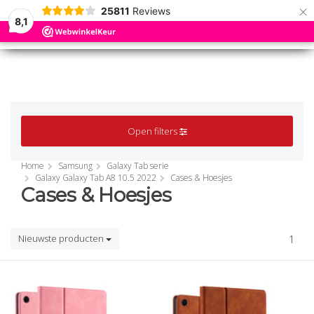
×
25811
Reviews
8,1
0
0
MENU
MENU
Open filters
Home
Samsung
Galaxy Tab serie
Galaxy Galaxy Tab A8 10.5 2022
Cases & Hoesjes
Cases & Hoesjes
Nieuwste producten
1