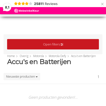
×
25811
Reviews
8,1
0
0
MENU
MENU
Open filters
Home
Overig
Motorola
Motorola Defy
Accu's en Batterijen
Accu's en Batterijen
Nieuwste producten
1
Geen producten gevonden!...