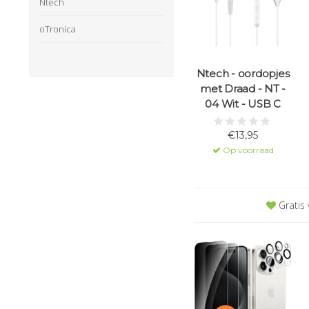
Ntech
oTronica
Ntech - oordopjes
met Draad - NT -
04 Wit - USB C
€13,95
Op voorraad
Gratis 