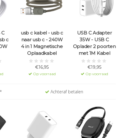
 C
usb c kabel - usb c
USB C Adapter
sb c
naar usb c - 240W
35W - USB C
60W
4 in 1 Magnetische
Oplader 2 poorten
Oplaadkabel
met 1M Kabel
€16,95
€19,95
ad
Op voorraad
Op voorraad
*
Achteraf betalen