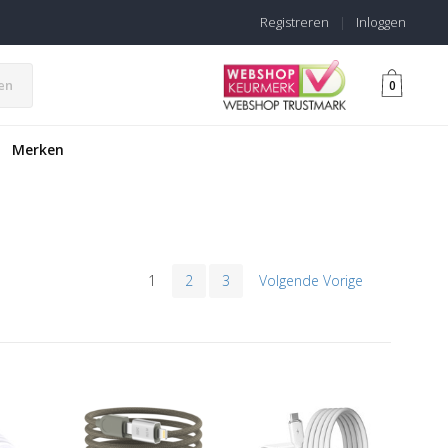
Registreren
|
Inloggen
en
0
Merken
1
2
3
Volgende Vorige