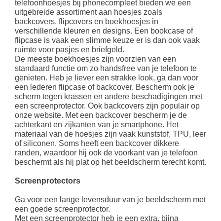
telefoonhoesjes bij phonecompleet bieden we een
uitgebreide assortiment aan hoesjes zoals
backcovers, flipcovers en boekhoesjes in
verschillende kleuren en designs. Een bookcase of
flipcase is vaak een slimme keuze er is dan ook vaak
ruimte voor pasjes en briefgeld.
De meeste boekhoesjes zijn voorzien van een
standaard functie om zo handsfree van je telefoon te
genieten. Heb je liever een strakke look, ga dan voor
een lederen flipcase of backcover. Bescherm ook je
scherm tegen krassen en andere beschadigingen met
een screenprotector. Ook backcovers zijn populair op
onze website. Met een backcover bescherm je de
achterkant en zijkanten van je smartphone. Het
materiaal van de hoesjes zijn vaak kunststof, TPU, leer
of siliconen. Soms heeft een backcover dikkere
randen, waardoor hij ook de voorkant van je telefoon
beschermt als hij plat op het beeldscherm terecht komt.
Screenprotectors
Ga voor een lange levensduur van je beeldscherm met
een goede screenprotector.
Met een screenprotector heb je een extra, bijna