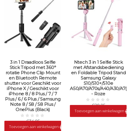
3 in 1 Draadloos Selfie
Ntech 3 in 1 Selfie Stick
Stick Tripod met 360°
met Afstandsbediening
rotatie Phone Clip Mount
en Foldable Tripod Stand
en Bluetooth Remote
Samsung Galaxy
shutter voor Geschikt voor
S10/S10+/S10e
iPhone X / Geschikt voor
A50/A70/A70s/A40/A30/A7(20
iPhone 8 / 8 Plus / 7 / 7
- Roze
Plus / 6 / 6 Plus / Samsung
Note 8 / S8 / S8 Plus /
€29,95
OnePlus (Black)
Toevoegen aan winkelwagen
Op voorraad
€34,95
Toevoegen aan winkelwagen
Op voorraad