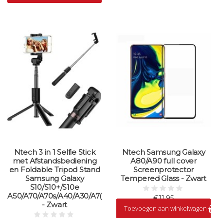
Ntech 3 in 1 Selfie Stick
Ntech Samsung Galaxy
met Afstandsbediening
A80/A90 full cover
en Foldable Tripod Stand
Screenprotector
Samsung Galaxy
Tempered Glass - Zwart
S10/S10+/S10e
A50/A70/A70s/A40/A30/A7(2018)
€11,95
- Zwart
Toevoegen aan winkelwagen
Op voorraad