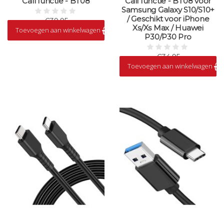
Call functie - BT08
Call functie - BT08 voor
Samsung Galaxy S10/S10+
/ Geschikt voor iPhone
€39,95
Xs/Xs Max / Huawei
Toevoegen aan winkelwagen
Op voorraad
P30/P30 Pro
€34,95
Toevoegen aan winkelwagen
Op voorraad