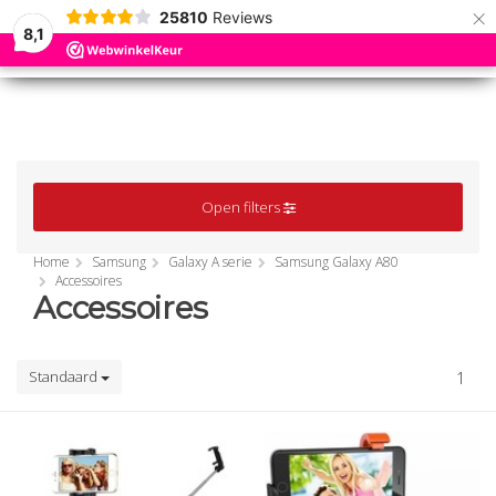
×
25810
Reviews
8,1
0
0
MENU
MENU
Open filters
Home
Samsung
Galaxy A serie
Samsung Galaxy A80
Accessoires
Accessoires
Standaard
1