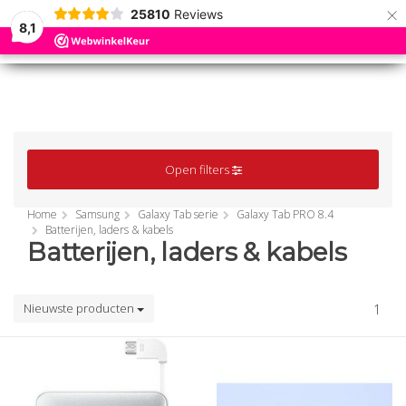
×
25810
Reviews
8,1
0
0
MENU
MENU
Open filters
Home
Samsung
Galaxy Tab serie
Galaxy Tab PRO 8.4
Batterijen, laders & kabels
Batterijen, laders & kabels
Nieuwste producten
1