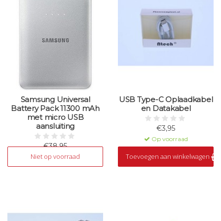
Samsung Universal
USB Type-C Oplaadkabel
Battery Pack 11300 mAh
en Datakabel
met micro USB
aansluiting
€3,95
Op voorraad
€38,95
Niet op voorraad
Toevoegen aan winkelwagen
Niet op voorraad