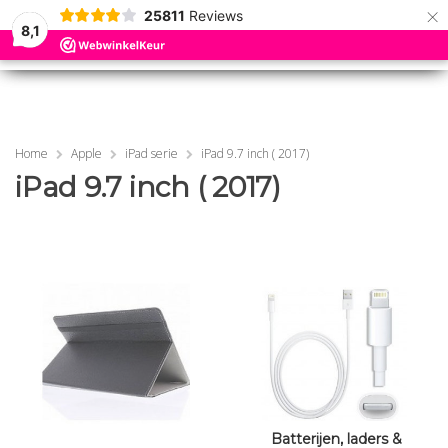
×
25811
Reviews
8,1
0
0
MENU
MENU
Home
Apple
iPad serie
iPad 9.7 inch ( 2017)
iPad 9.7 inch ( 2017)
Batterijen, laders &