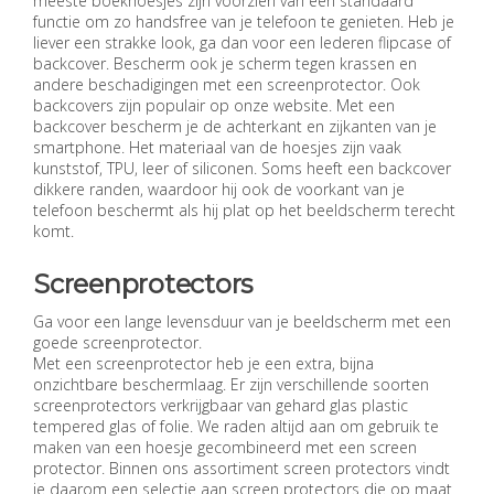
meeste boekhoesjes zijn voorzien van een standaard
functie om zo handsfree van je telefoon te genieten. Heb je
liever een strakke look, ga dan voor een lederen flipcase of
backcover. Bescherm ook je scherm tegen krassen en
andere beschadigingen met een screenprotector. Ook
backcovers zijn populair op onze website. Met een
backcover bescherm je de achterkant en zijkanten van je
smartphone. Het materiaal van de hoesjes zijn vaak
kunststof, TPU, leer of siliconen. Soms heeft een backcover
dikkere randen, waardoor hij ook de voorkant van je
telefoon beschermt als hij plat op het beeldscherm terecht
komt.
Screenprotectors
Ga voor een lange levensduur van je beeldscherm met een
goede screenprotector.
Met een screenprotector heb je een extra, bijna
onzichtbare beschermlaag. Er zijn verschillende soorten
screenprotectors verkrijgbaar van gehard glas plastic
tempered glas of folie. We raden altijd aan om gebruik te
maken van een hoesje gecombineerd met een screen
protector. Binnen ons assortiment screen protectors vindt
je daarom een selectie aan screen protectors die op maat