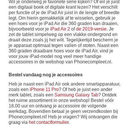
Wil je onderweg je favoriete serie kijken? Of wil je juist
een digitaal boek of digitale krant lezen? Het verschilt
per functie of je de iPad Air juist in de lengte of breedte
legt. Om hierin gemakkelijk af te wisselen, gebruik je
een hoes voor je iPad Air die 360 graden kan draaien,
bijvoorbeeld voor je
iPad Air 2
of
de 2019-versie
. Je
zet de tablet simpelweg op een vlakke ondergrond en
draait deze zoals jij het wilt. Tegelijkertijd bescherm je
je apparaat optimaal tegen vallen of stoten. Naast een
360 graden draaibare hoes voor de iPad Air, vind je
voor jouw iPad-model nog veel meer handige
accessoires in de webshop van Phonecompleet.nl.
Bestel vandaag nog je accessoires
Heb je naast een iPad Air ook andere smartapparatuur,
zoals een
iPhone 11 Pro
? Of heb je juist een ander
merk tablet, zoals een
Samsung Galaxy Tab
? Ontdek
het ruime assortiment in onze webshop! Bestel vóór
18.00 uur en ontvang je accessoire de volgende
werkdag. Bovendien betaal je geen verzendkosten bij
Phonecompleet.nl! Heb je vragen? Wij ontvangen die
graag via
het contactformulier
.