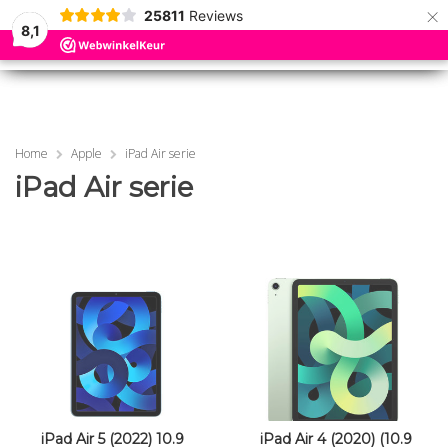
×
25811
Reviews
8,1
0
0
MENU
MENU
Home
Apple
iPad Air serie
iPad Air serie
iPad Air 5 (2022) 10.9
iPad Air 4 (2020) (10.9