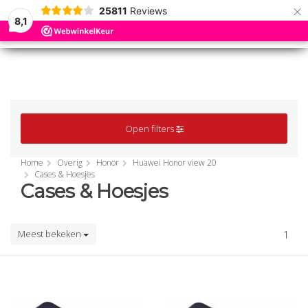
×
25811
Reviews
8,1
0
0
MENU
MENU
Open filters
Home
Overig
Honor
Huawei Honor view 20
Cases & Hoesjes
Cases & Hoesjes
Meest bekeken
1