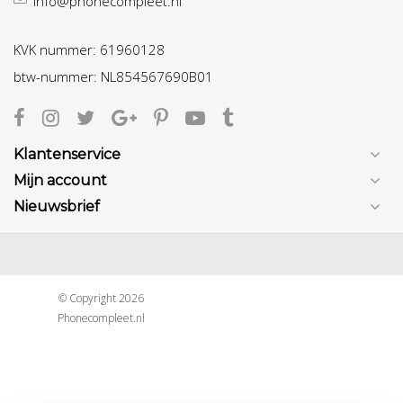
info@phonecompleet.nl
KVK nummer: 61960128
btw-nummer: NL854567690B01
Klantenservice
Mijn account
Nieuwsbrief
© Copyright 2026
Phonecompleet.nl