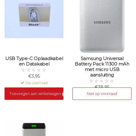
USB Type-C Oplaadkabel
Samsung Universal
en Datakabel
Battery Pack 11300 mAh
met micro USB
aansluiting
€3,95
Op voorraad
€38,95
Toevoegen aan winkelwagen
Niet op voorraad
Niet op voorraad