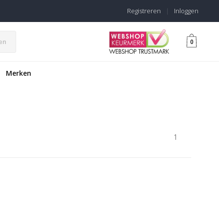
Registreren
|
Inloggen
en
0
Merken
1