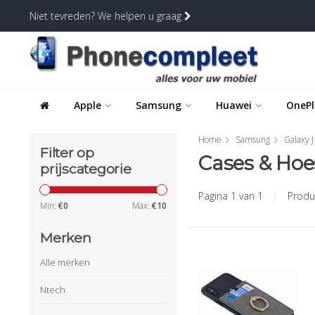
Niet tevreden? We helpen u graag
Apple
Samsung
Huawei
OnePl
Home
Samsung
Galaxy J
Filter op
Cases & Hoe
prijscategorie
Pagina 1 van 1
|
Produ
Min:
€
0
Max:
€
10
Merken
Alle merken
Ntech