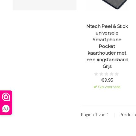
Ntech Peel & Stick
universele
Smartphone
Pocket
kaarthouder met
een ringstandaard
Grijs
€9,95
Op voorraad
8,1
Pagina 1 van 1
|
Produc