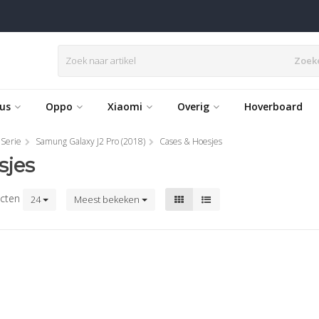
Zoek
us
Oppo
Xiaomi
Overig
Hoverboard
 Serie
Samung Galaxy J2 Pro (2018)
Cases & Hoesjes
sjes
cten
24
Meest bekeken