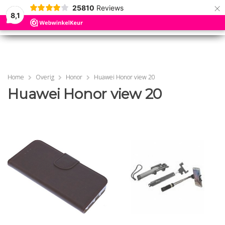
×
25810
Reviews
8,1
0
0
MENU
MENU
Home
Overig
Honor
Huawei Honor view 20
Huawei Honor view 20