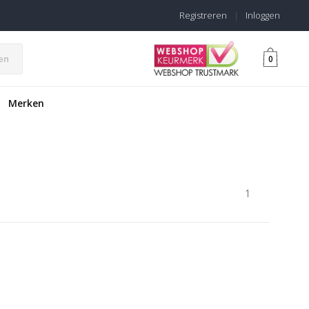
Registreren
|
Inloggen
en
0
Merken
1