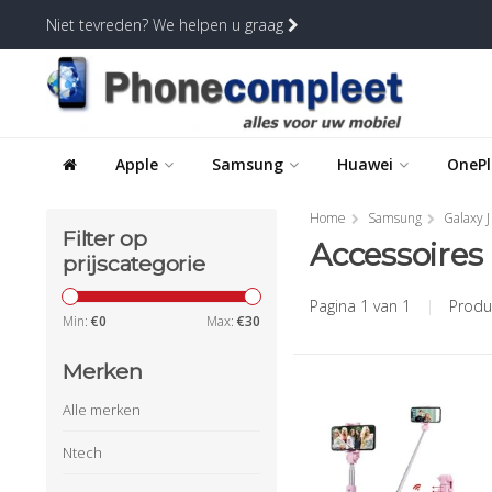
Niet tevreden? We helpen u graag
Apple
Samsung
Huawei
OnePl
Home
Samsung
Galaxy J
Filter op
Accessoires
prijscategorie
Pagina 1 van 1
|
Produ
Min:
€
0
Max:
€
30
Merken
Alle merken
Ntech