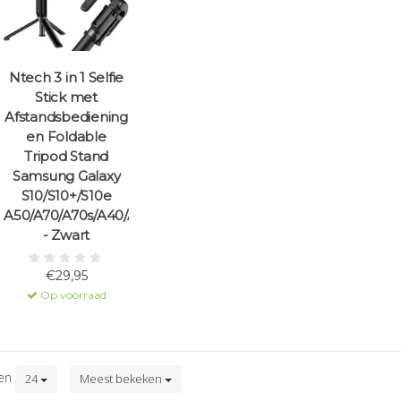
Ntech 3 in 1 Selfie
Stick met
Afstandsbediening
en Foldable
Tripod Stand
Samsung Galaxy
S10/S10+/S10e
/A7(2018)
A50/A70/A70s/A40/A30/A7(2018)
- Zwart
€29,95
Op voorraad
ten
24
Meest bekeken