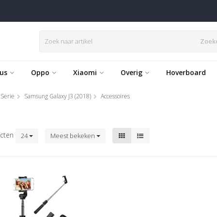
Zoek
us
Oppo
Xiaomi
Overig
Hoverboard
 Serie
Samsung Galaxy J3 (2018)
Accessoires
cten
24
Meest bekeken