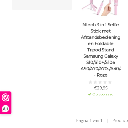
Ntech 3 in 1 Selfie
Stick met
Afstandsbediening
en Foldable
Tripod Stand
Samsung Galaxy
S10/S10+/S10e
A50/A70/A70s/A40/A30
- Roze
€29,95
Op voorraad
8,1
Pagina 1 van 1
|
Produc