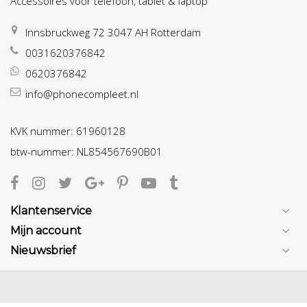
Accessoires voor telefoon, tablet & laptop
Innsbruckweg 72 3047 AH Rotterdam
0031620376842
0620376842
info@phonecompleet.nl
KVK nummer: 61960128
btw-nummer: NL854567690B01
Klantenservice
Mijn account
Nieuwsbrief