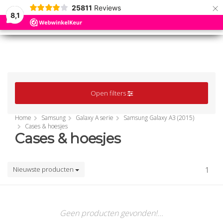
×
25811
Reviews
8,1
0
0
MENU
MENU
Open filters
Home
Samsung
Galaxy A serie
Samsung Galaxy A3 (2015)
Cases & hoesjes
Cases & hoesjes
Nieuwste producten
1
Geen producten gevonden!...