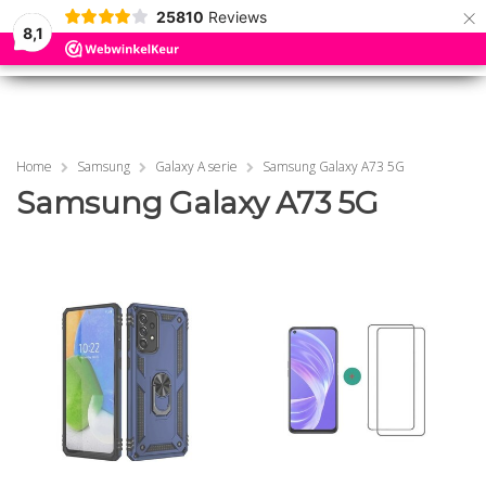
×
25810
Reviews
8,1
0
0
MENU
MENU
Home
Samsung
Galaxy A serie
Samsung Galaxy A73 5G
Samsung Galaxy A73 5G