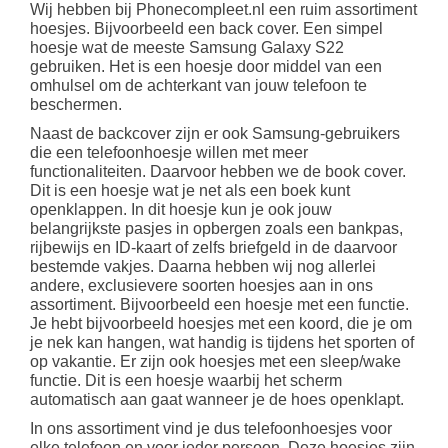
Wij hebben bij Phonecompleet.nl een ruim assortiment
hoesjes. Bijvoorbeeld een back cover. Een simpel
hoesje wat de meeste Samsung Galaxy S22
gebruiken. Het is een hoesje door middel van een
omhulsel om de achterkant van jouw telefoon te
beschermen.
Naast de backcover zijn er ook Samsung-gebruikers
die een telefoonhoesje willen met meer
functionaliteiten. Daarvoor hebben we de book cover.
Dit is een hoesje wat je net als een boek kunt
openklappen. In dit hoesje kun je ook jouw
belangrijkste pasjes in opbergen zoals een bankpas,
rijbewijs en ID-kaart of zelfs briefgeld in de daarvoor
bestemde vakjes. Daarna hebben wij nog allerlei
andere, exclusievere soorten hoesjes aan in ons
assortiment. Bijvoorbeeld een hoesje met een functie.
Je hebt bijvoorbeeld hoesjes met een koord, die je om
je nek kan hangen, wat handig is tijdens het sporten of
op vakantie. Er zijn ook hoesjes met een sleep/wake
functie. Dit is een hoesje waarbij het scherm
automatisch aan gaat wanneer je de hoes openklapt.
In ons assortiment vind je dus telefoonhoesjes voor
elke telefoon en voor ieder persoon. Deze hoesjes zijn