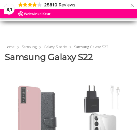
×
25810
Reviews
8,1
0
0
MENU
MENU
Home
Samsung
Galaxy S serie
Samsung Galaxy S22
Samsung Galaxy S22