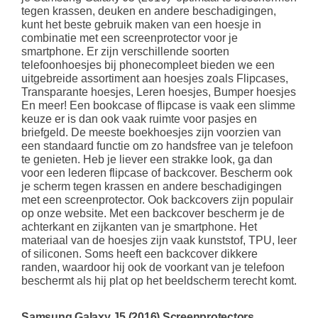
tegen krassen, deuken en andere beschadigingen,
kunt het beste gebruik maken van een hoesje in
combinatie met een screenprotector voor je
smartphone. Er zijn verschillende soorten
telefoonhoesjes bij phonecompleet bieden we een
uitgebreide assortiment aan hoesjes zoals Flipcases,
Transparante hoesjes, Leren hoesjes, Bumper hoesjes
En meer! Een bookcase of flipcase is vaak een slimme
keuze er is dan ook vaak ruimte voor pasjes en
briefgeld. De meeste boekhoesjes zijn voorzien van
een standaard functie om zo handsfree van je telefoon
te genieten. Heb je liever een strakke look, ga dan
voor een lederen flipcase of backcover. Bescherm ook
je scherm tegen krassen en andere beschadigingen
met een screenprotector. Ook backcovers zijn populair
op onze website. Met een backcover bescherm je de
achterkant en zijkanten van je smartphone. Het
materiaal van de hoesjes zijn vaak kunststof, TPU, leer
of siliconen. Soms heeft een backcover dikkere
randen, waardoor hij ook de voorkant van je telefoon
beschermt als hij plat op het beeldscherm terecht komt.
Samsung Galaxy J5 (2016) Screenprotectors