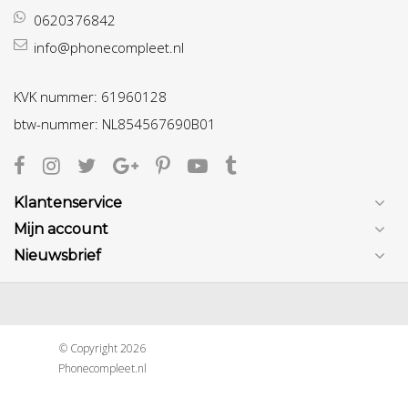
0620376842
info@phonecompleet.nl
KVK nummer: 61960128
btw-nummer: NL854567690B01
Klantenservice
Mijn account
Nieuwsbrief
© Copyright 2026
Phonecompleet.nl