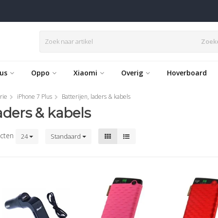
Zoek
us
Oppo
Xiaomi
Overig
Hoverboard
rie
iPhone 7 Plus
Batterijen, laders & kabels
laders & kabels
cten
24
Standaard