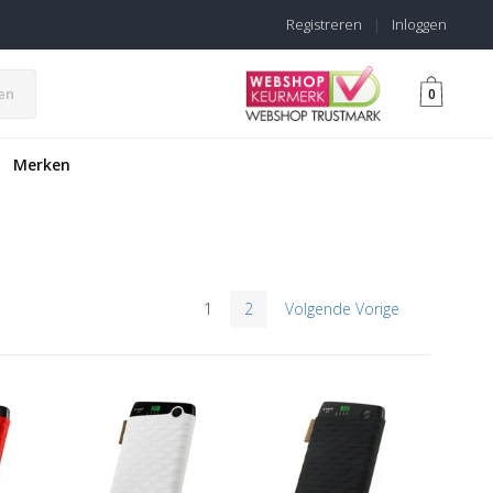
Registreren
|
Inloggen
en
0
Merken
1
2
Volgende Vorige