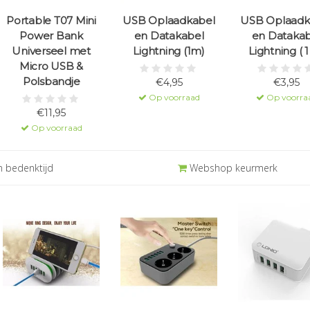
Portable T07 Mini
USB Oplaadkabel
USB Oplaadk
Power Bank
en Datakabel
en Datakab
Universeel met
Lightning (1m)
Lightning ( 
Micro USB &
Polsbandje
€4,95
€3,95
Op voorraad
Op voorra
€11,95
Op voorraad
 bedenktijd
Webshop keurmerk