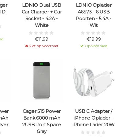
ger
LDNIO Dual USB
LDNIO Oplader
-ID
Car Charger + Car
A6573 - 6 USB
Socket - 4.2A -
Poorten - 5.4A -
White
Wit
€11,99
€19,99
ad
Niet op voorraad
Op voorraad
ower
Cager S15 Power
USB C Adapter /
mAh
Bank 6000 mAh
iPhone Oplader -
lver
2USB Port Space
iPhone Lader 20W
Gray