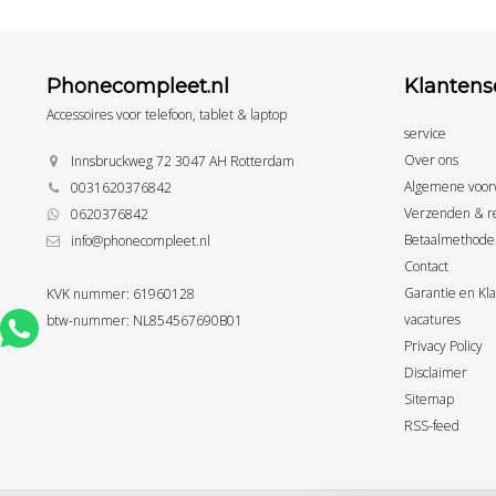
Phonecompleet.nl
Klantens
Accessoires voor telefoon, tablet & laptop
service
Over ons
Innsbruckweg 72 3047 AH Rotterdam
Algemene voor
0031620376842
Verzenden & r
0620376842
Betaalmethode
info@phonecompleet.nl
Contact
Garantie en Kl
KVK nummer: 61960128
vacatures
btw-nummer: NL854567690B01
Privacy Policy
Disclaimer
Sitemap
RSS-feed