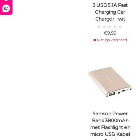
3 USB 5.1A Fast
8,1
Charging Car
Charger - wit
€9,99
Niet op voorraad
Samson Power
Bank 3800mAh
met Flashlight en
micro USB Kabel