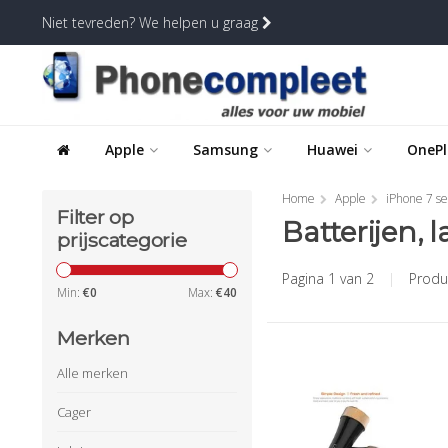
Niet tevreden? We helpen u graag
Apple
Samsung
Huawei
OnePl
Home
Apple
iPhone 7 se
Filter op
Batterijen, 
prijscategorie
Pagina 1 van 2
|
Produ
Min:
€
0
Max:
€
40
Merken
Alle merken
Cager