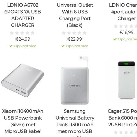
LDNIO A6702
Universal Outlet
LDNIO Char
6PORTS 7A USB
With 6 USB
4port auto
ADAPTER
Charging Port
Charger
CHARGER
(Black)
€16,99
€24,99
€22,99
Op voorra
Op voorraad
Op voorraad
Xiaomi 10400mAh
Samsung
Cager S15 P
USB Powerbank
Universal Battery
Bank 6000 
(Silver) met
Pack 11300 mAh
2USB Port Zi
MicroUSB kabel
met micro USB