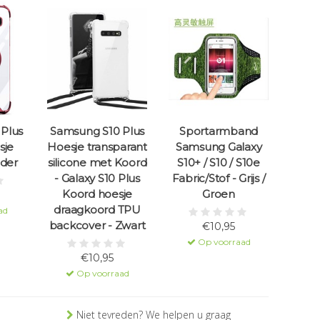
Plus
Samsung S10 Plus
Sportarmband
sje
Hoesje transparant
Samsung Galaxy
der
silicone met Koord
S10+ / S10 / S10e
- Galaxy S10 Plus
Fabric/Stof - Grijs /
Koord hoesje
Groen
draagkoord TPU
ad
backcover - Zwart
€10,95
Op voorraad
€10,95
Op voorraad
Niet tevreden? We helpen u graag