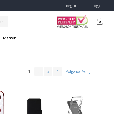
Registreren
|
Inloggen
en
0
Merken
1
2
3
4
Volgende Vorige