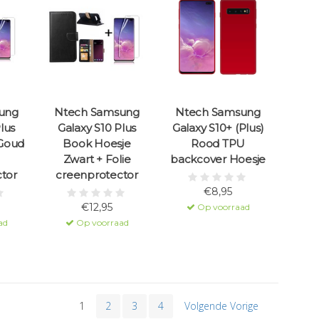
ung
Ntech Samsung
Ntech Samsung
lus
Galaxy S10 Plus
Galaxy S10+ (Plus)
Goud
Book Hoesje
Rood TPU
Zwart + Folie
backcover Hoesje
tor
creenprotector
€8,95
€12,95
Op voorraad
ad
Op voorraad
1
2
3
4
Volgende Vorige