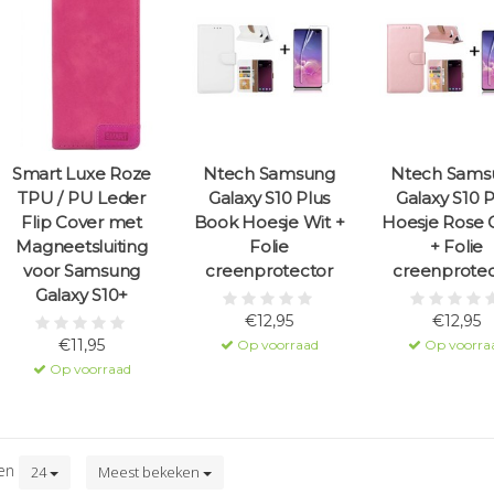
Smart Luxe Roze
Ntech Samsung
Ntech Sams
TPU / PU Leder
Galaxy S10 Plus
Galaxy S10 P
Flip Cover met
Book Hoesje Wit +
Hoesje Rose 
Magneetsluiting
Folie
+ Folie
voor Samsung
creenprotector
creenprotec
Galaxy S10+
€12,95
€12,95
€11,95
Op voorraad
Op voorra
Op voorraad
ten
24
Meest bekeken