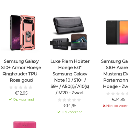
Samsung Galaxy
Luxe Riem Holster
Samsung Ga
S10+ Armor Hoesje
Hoesje 5.0"
S10+ Arar
Ringhouder TPU -
Samsung Galaxy
Mustang Di
Rose goud
Note 10 / S10+ /
Portemonn
S9+ / A50(s)/ A10(s)
Hoesje - Zw
/ M20 - Zwart
€12,95
€24,95
Op voorraad
€14,95
Niet op voor
Op voorraad