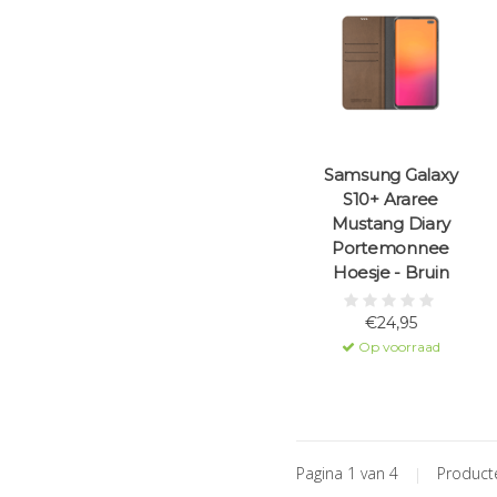
Samsung Galaxy
S10+ Araree
Mustang Diary
Portemonnee
Hoesje - Bruin
€24,95
Op voorraad
Pagina 1 van 4
|
Produc