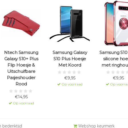
Ntech Samsung
Samsung Galaxy
Samsung S10 
Galaxy S10+ Plus
S10 Plus Hoesje
silicone hoe
Flip Hoesje &
Met Koord
met ringhou
Uitschuifbare
Pasjeshouder
€9,95
€9,95
Rood
Op voorraad
Op voorra
€14,95
Op voorraad
 bedenktijd
Webshop keurmerk