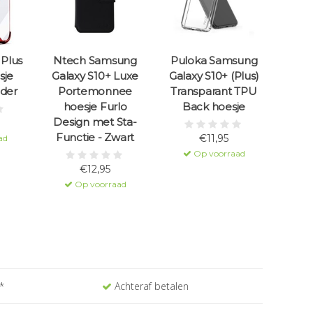
Plus
Ntech Samsung
Puloka Samsung
sje
Galaxy S10+ Luxe
Galaxy S10+ (Plus)
der
Portemonnee
Transparant TPU
hoesje Furlo
Back hoesje
Design met Sta-
Functie - Zwart
€11,95
ad
Op voorraad
€12,95
Op voorraad
*
Achteraf betalen