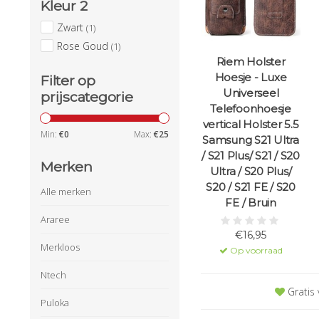
Kleur 2
Zwart
(1)
Rose Goud
(1)
Riem Holster
Hoesje - Luxe
Filter op
Universeel
prijscategorie
Telefoonhoesje
vertical Holster 5.5
Min:
€
0
Max:
€
25
Samsung S21 Ultra
/ S21 Plus/ S21 / S20
Merken
Ultra / S20 Plus/
S20 / S21 FE / S20
Alle merken
FE / Bruin
Araree
€16,95
Merkloos
Op voorraad
Ntech
Gratis 
Puloka