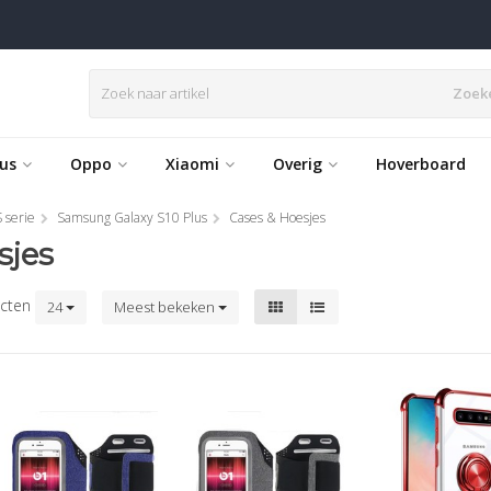
Zoek
us
Oppo
Xiaomi
Overig
Hoverboard
 serie
Samsung Galaxy S10 Plus
Cases & Hoesjes
sjes
cten
24
Meest bekeken