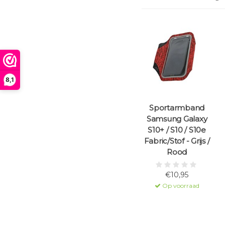
8,1
Sportarmband
Samsung Galaxy
S10+ / S10 / S10e
Fabric/Stof - Grijs /
Rood
€10,95
Op voorraad