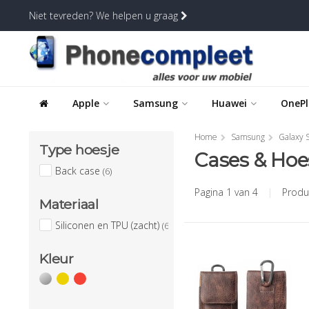
Niet tevreden? We helpen u graag
Apple
Samsung
Huawei
OnePl
Home
Samsung
Galaxy S
Type hoesje
Cases & Hoe
Back case
(6)
Pagina 1 van 4
|
Produ
Materiaal
Siliconen en TPU (zacht)
(6)
Kleur