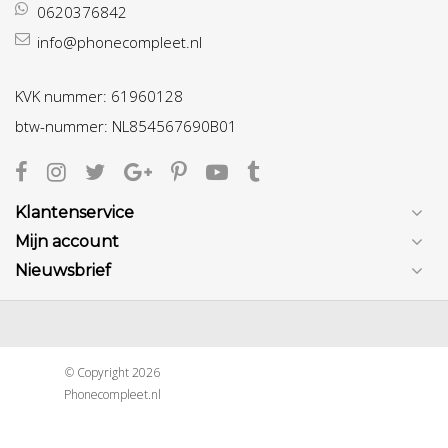
0620376842
info@phonecompleet.nl
KVK nummer: 61960128
btw-nummer: NL854567690B01
Klantenservice
Mijn account
Nieuwsbrief
© Copyright 2026
Phonecompleet.nl