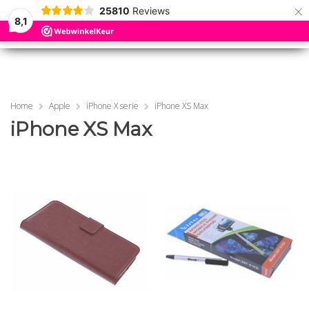
×
25810
Reviews
8,1
0
0
MENU
MENU
Home
Apple
iPhone X serie
iPhone XS Max
iPhone XS Max