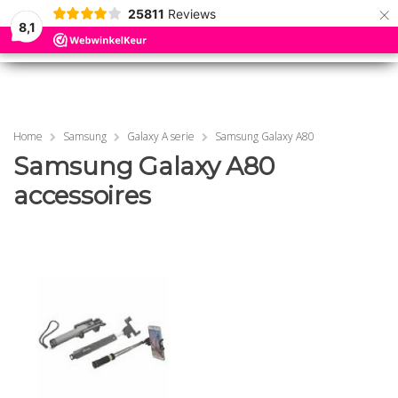
×
25811
Reviews
8,1
0
0
MENU
MENU
Home
Samsung
Galaxy A serie
Samsung Galaxy A80
Samsung Galaxy A80
accessoires