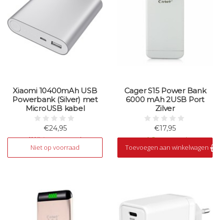
Xiaomi 10400mAh USB
Cager S15 Power Bank
Powerbank (Silver) met
6000 mAh 2USB Port
MicroUSB kabel
Zilver
€24,95
€17,95
Niet op voorraad
Op voorraad
Niet op voorraad
Toevoegen aan winkelwagen