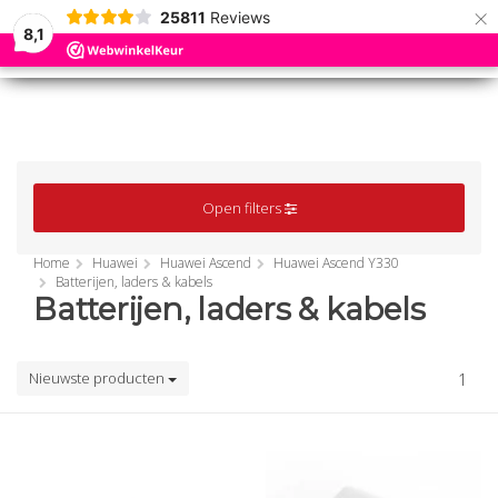
×
25811
Reviews
8,1
0
0
MENU
MENU
Open filters
Home
Huawei
Huawei Ascend
Huawei Ascend Y330
Batterijen, laders & kabels
Batterijen, laders & kabels
Nieuwste producten
1