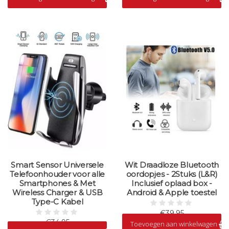
Smart Sensor Universele
Wit Draadloze Bluetooth
Telefoonhouder voor alle
oordopjes - 2Stuks (L&R)
Smartphones & Met
Inclusief oplaad box -
Wireless Charger & USB
Android & Apple toestel
Type-C Kabel
€39,95
€34,95
Toevoegen aan winkelwagen
Op voorraad