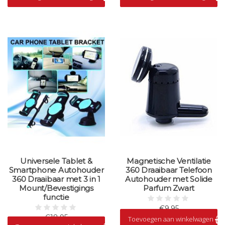
Universele Tablet &
Magnetische Ventilatie
Smartphone Autohouder
360 Draaibaar Telefoon
360 Draaibaar met 3 in 1
Autohouder met Solide
Mount/Bevestigings
Parfum Zwart
functie
€9,95
€18,95
Toevoegen aan winkelwagen
Op voorraad