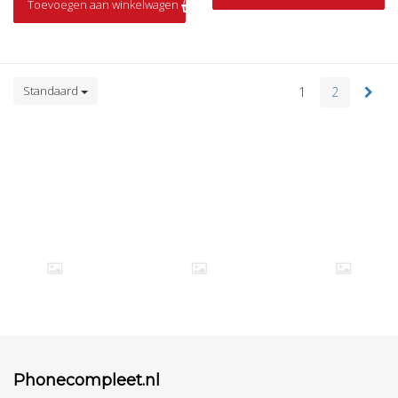
Toevoegen aan winkelwagen
Op voorraad
Standaard
1
2
Phonecompleet.nl