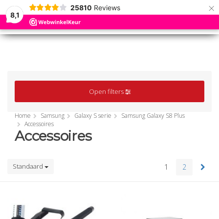
×
25810
Reviews
8,1
0
0
MENU
MENU
Open filters
Home
Samsung
Galaxy S serie
Samsung Galaxy S8 Plus
Accessoires
Accessoires
Standaard
1
2