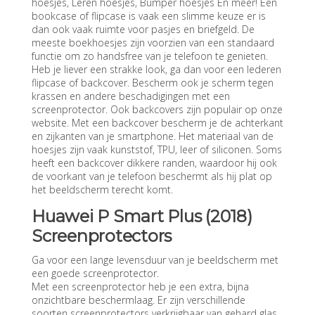
hoesjes, Leren hoesjes, Bumper hoesjes En meer! Een
bookcase of flipcase is vaak een slimme keuze er is
dan ook vaak ruimte voor pasjes en briefgeld. De
meeste boekhoesjes zijn voorzien van een standaard
functie om zo handsfree van je telefoon te genieten.
Heb je liever een strakke look, ga dan voor een lederen
flipcase of backcover. Bescherm ook je scherm tegen
krassen en andere beschadigingen met een
screenprotector. Ook backcovers zijn populair op onze
website. Met een backcover bescherm je de achterkant
en zijkanten van je smartphone. Het materiaal van de
hoesjes zijn vaak kunststof, TPU, leer of siliconen. Soms
heeft een backcover dikkere randen, waardoor hij ook
de voorkant van je telefoon beschermt als hij plat op
het beeldscherm terecht komt.
Huawei P Smart Plus (2018)
Screenprotectors
Ga voor een lange levensduur van je beeldscherm met
een goede screenprotector.
Met een screenprotector heb je een extra, bijna
onzichtbare beschermlaag. Er zijn verschillende
soorten screenprotectors verkrijgbaar van gehard glas