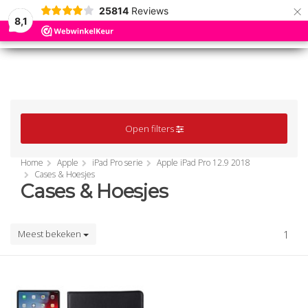
×
25814
Reviews
8,1
0
0
MENU
MENU
Open filters
Home
Apple
iPad Pro serie
Apple iPad Pro 12.9 2018
Cases & Hoesjes
Cases & Hoesjes
Meest bekeken
1