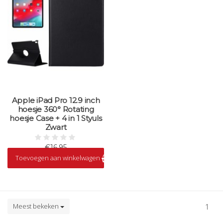
Apple iPad Pro 12.9 inch
hoesje 360° Rotating
hoesje Case + 4 in 1 Styuls
Zwart
€16,95
Toevoegen aan winkelwagen
Op voorraad
Meest bekeken
1