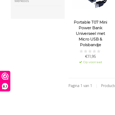
Merkloos
Portable T07 Mini
Power Bank
Universeel met
Micro USB &
Polsbandje
€11,95
Op voorraad
Pagina 1 van 1
|
Produc
8,1