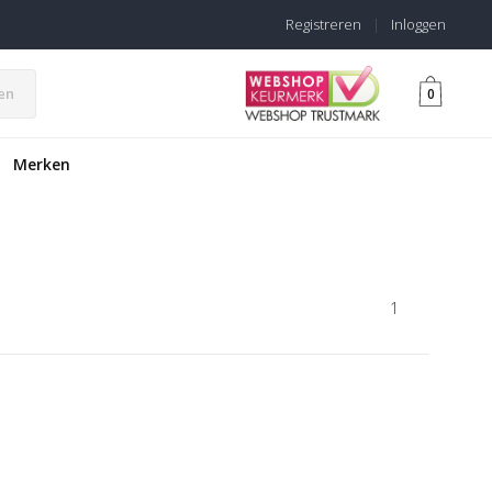
Registreren
|
Inloggen
en
0
Merken
1