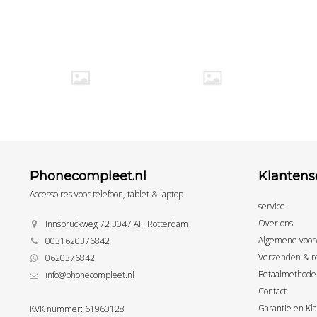
Phonecompleet.nl
Klantens
Accessoires voor telefoon, tablet & laptop
service
Over ons
Innsbruckweg 72 3047 AH Rotterdam
Algemene voor
0031620376842
Verzenden & r
0620376842
Betaalmethode
info@phonecompleet.nl
Contact
Garantie en Kl
KVK nummer: 61960128