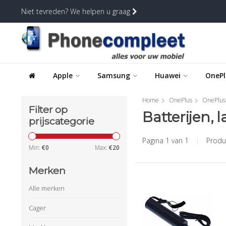
Niet tevreden? We helpen u graag
Apple
Samsung
Huawei
OnePl
Home
OnePlus
OnePlus
Filter op
Batterijen, 
prijscategorie
Pagina 1 van 1
|
Produ
Min:
€
0
Max:
€
20
Merken
Alle merken
Cager