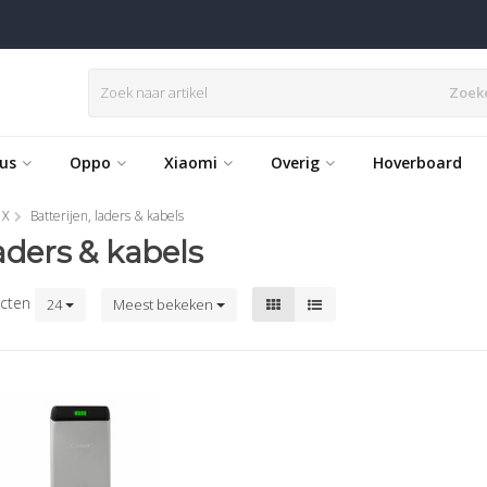
Zoek
us
Oppo
Xiaomi
Overig
Hoverboard
 X
Batterijen, laders & kabels
laders & kabels
cten
24
Meest bekeken