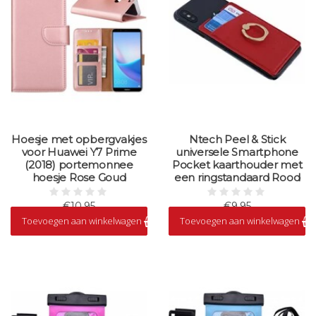
Hoesje met opbergvakjes
Ntech Peel & Stick
voor Huawei Y7 Prime
universele Smartphone
(2018) portemonnee
Pocket kaarthouder met
hoesje Rose Goud
een ringstandaard Rood
€10,95
€9,95
Toevoegen aan winkelwagen
Toevoegen aan winkelwagen
Op voorraad
Op voorraad