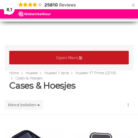
×
25810
Reviews
8,1
0
0
MENU
MENU
Open filters
Home
Huawei
Huawei Y serie
Huawei Y7 Prime (2018)
Cases & Hoesjes
Cases & Hoesjes
Meest bekeken
1