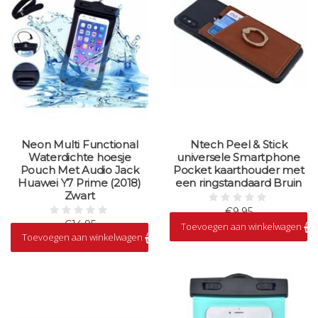
Neon Multi Functional
Ntech Peel & Stick
Waterdichte hoesje
universele Smartphone
Pouch Met Audio Jack
Pocket kaarthouder met
Huawei Y7 Prime (2018)
een ringstandaard Bruin
Zwart
€9,95
€14,95
Toevoegen aan winkelwagen
Op voorraad
Toevoegen aan winkelwagen
Op voorraad