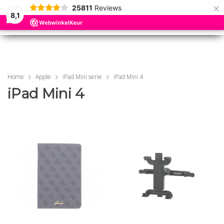
×
25811
Reviews
8,1
0
0
MENU
MENU
Home
Apple
iPad Mini serie
iPad Mini 4
iPad Mini 4