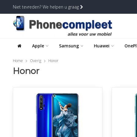
Niet tevreden? We helpen u graag
Apple
Samsung
Huawei
OnePl
Home
Overig
Honor
Honor