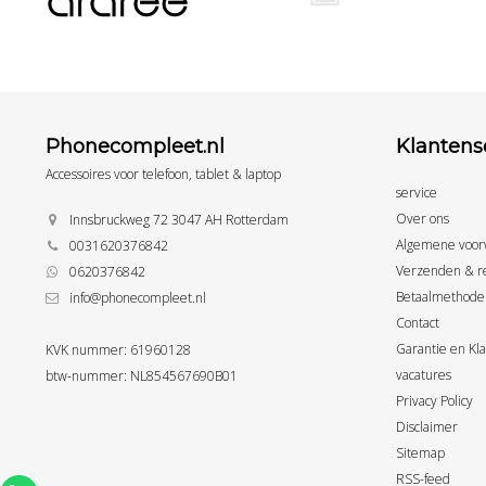
Phonecompleet.nl
Klantens
Accessoires voor telefoon, tablet & laptop
service
Over ons
Innsbruckweg 72 3047 AH Rotterdam
Algemene voor
0031620376842
Verzenden & r
0620376842
Betaalmethode
info@phonecompleet.nl
Contact
Garantie en Kl
KVK nummer: 61960128
vacatures
btw-nummer: NL854567690B01
Privacy Policy
Disclaimer
Sitemap
RSS-feed