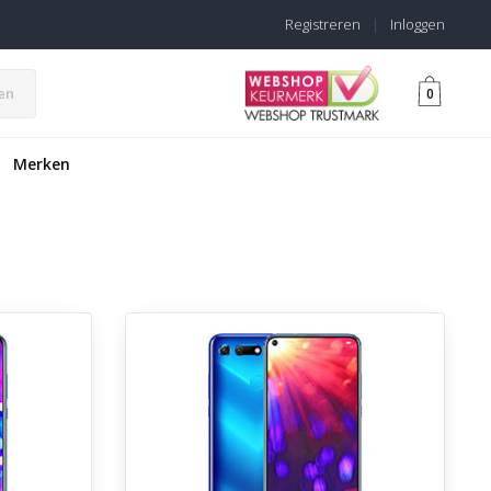
Registreren
|
Inloggen
en
0
Merken