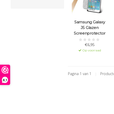
Samsung Galaxy
J5 Glazen
Screenprotector
€6,95
Op voorraad
Pagina 1 van 1
|
Produc
8,1