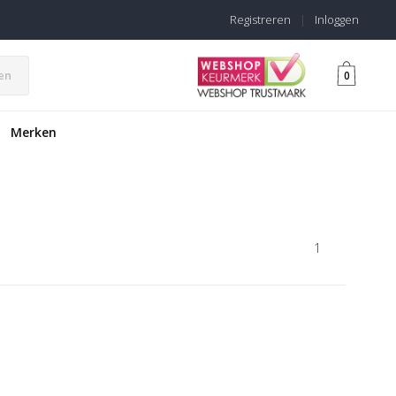
Registreren
|
Inloggen
en
0
Merken
1