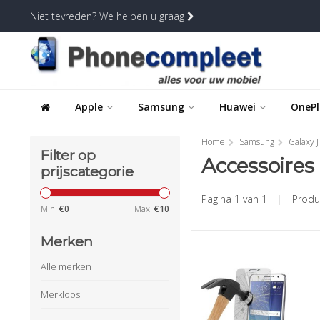
Niet tevreden? We helpen u graag
Apple
Samsung
Huawei
OnePl
Home
Samsung
Galaxy J
Filter op
Accessoires
prijscategorie
Pagina 1 van 1
|
Produ
Min:
€
0
Max:
€
10
Merken
Alle merken
Merkloos