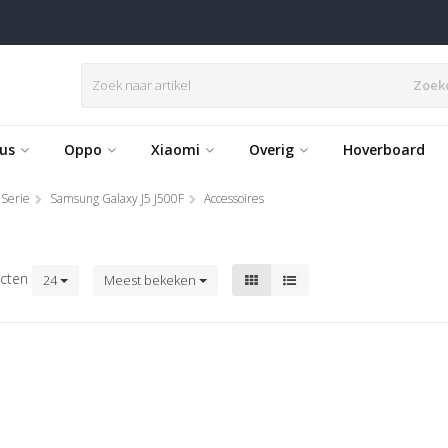
Zoek
us
Oppo
Xiaomi
Overig
Hoverboard
 Serie
Samsung Galaxy J5 J500F
Accessoires
cten
24
Meest bekeken