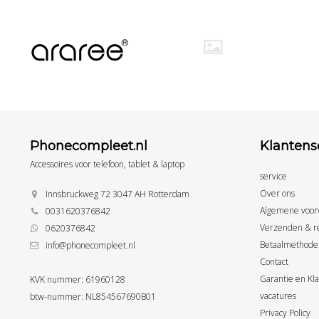
Phonecompleet.nl
Klantens
Accessoires voor telefoon, tablet & laptop
service
Over ons
Innsbruckweg 72 3047 AH Rotterdam
Algemene voor
0031620376842
Verzenden & r
0620376842
Betaalmethode
info@phonecompleet.nl
Contact
Garantie en Kl
KVK nummer: 61960128
vacatures
btw-nummer: NL854567690B01
Privacy Policy