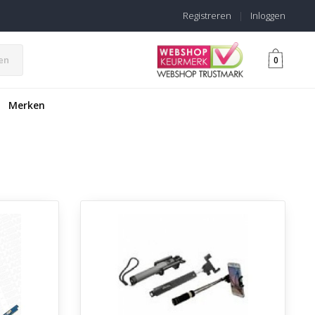
Registreren
|
Inloggen
en
0
Merken