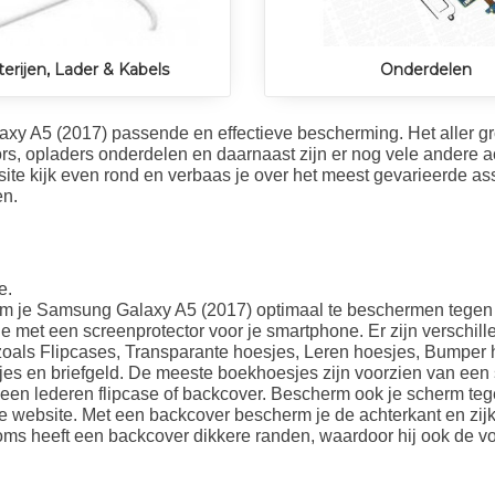
terijen, Lader & Kabels
Onderdelen
xy A5 (2017) passende en effectieve bescherming. Het aller gro
rs, opladers onderdelen en daarnaast zijn er nog vele andere a
ite kijk even rond en verbaas je over het meest gevarieerde as
en.
e.
m je Samsung Galaxy A5 (2017) optimaal te beschermen tegen 
e met een screenprotector voor je smartphone. Er zijn verschil
zoals Flipcases, Transparante hoesjes, Leren hoesjes, Bumper 
es en briefgeld. De meeste boekhoesjes zijn voorzien van een s
or een lederen flipcase of backcover. Bescherm ook je scherm 
ze website. Met een backcover bescherm je de achterkant en zij
Soms heeft een backcover dikkere randen, waardoor hij ook de voo