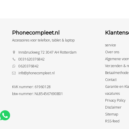
Phonecompleet.nl
Klantens
Accessoires voor telefoon, tablet & laptop
service
Over ons
Innsbruckweg 72 3047 AH Rotterdam
Algemene voor
0031620376842
Verzenden & r
0620376842
Betaalmethode
info@phonecompleet.nl
Contact
Garantie en Kl
KVK nummer: 61960128
vacatures
btw-nummer: NL854567690B01
Privacy Policy
Disclaimer
Sitemap
RSS-feed