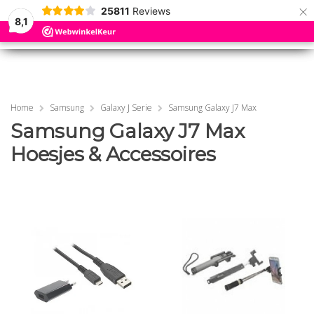
×
25811
Reviews
8,1
0
0
MENU
MENU
Home
Samsung
Galaxy J Serie
Samsung Galaxy J7 Max
Samsung Galaxy J7 Max
Hoesjes & Accessoires