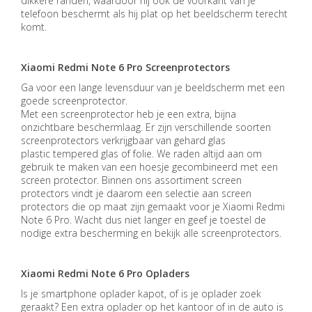
dikkere randen, waardoor hij ook de voorkant van je
telefoon beschermt als hij plat op het beeldscherm terecht
komt.
Xiaomi Redmi Note 6 Pro Screenprotectors
Ga voor een lange levensduur van je beeldscherm met een
goede screenprotector.
Met een screenprotector heb je een extra, bijna
onzichtbare beschermlaag. Er zijn verschillende soorten
screenprotectors verkrijgbaar van gehard glas
plastic
tempered
glas of folie. We raden altijd aan om
gebruik te maken van een hoesje gecombineerd met een
screen protector. Binnen ons assortiment screen
protectors
vindt
je daarom een selectie aan screen
protectors die op maat zijn gemaakt voor
je Xiaomi Redmi
Note 6 Pro
. Wacht dus niet langer en geef je toestel de
nodige extra bescherming en bekijk alle screenprotectors.
Xiaomi Redmi Note 6 Pro Opladers
Is je smartphone oplader kapot, of is je oplader
zoek
geraakt
? Een extra oplader op het kantoor of in de auto is