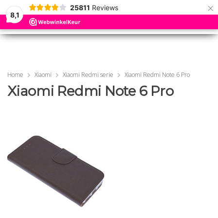
×
25811
Reviews
8,1
0
0
MENU
MENU
Home
Xiaomi
Xiaomi Redmi serie
Xiaomi Redmi Note 6 Pro
Xiaomi Redmi Note 6 Pro