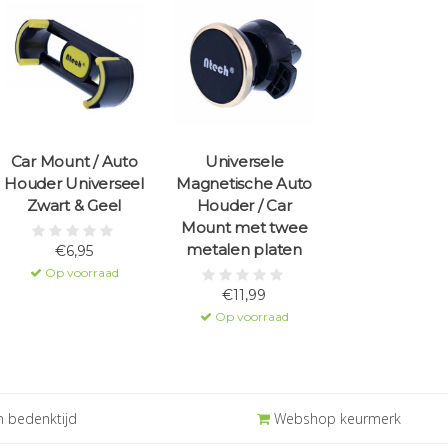
Car Mount / Auto
Universele
Houder Universeel
Magnetische Auto
Zwart & Geel
Houder / Car
Mount met twee
metalen platen
€6,95
Op voorraad
€11,99
Op voorraad
 bedenktijd
Webshop keurmerk