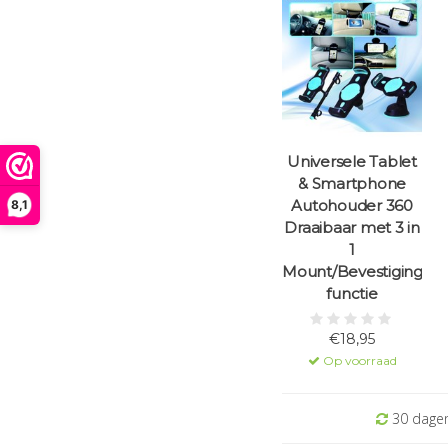
Universele Tablet
& Smartphone
Autohouder 360
8,1
Draaibaar met 3 in
1
Mount/Bevestigings
functie
€18,95
Op voorraad
30 dagen