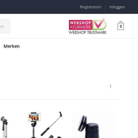
Registreren
|
Inloggen
en
0
Merken
1