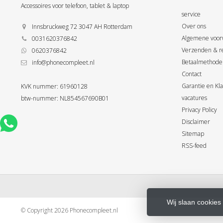
Accessoires voor telefoon, tablet & laptop
service
Over ons
Innsbruckweg 72 3047 AH Rotterdam
Algemene voor
0031620376842
Verzenden & r
0620376842
Betaalmethode
info@phonecompleet.nl
Contact
Garantie en Kl
KVK nummer: 61960128
vacatures
btw-nummer: NL854567690B01
Privacy Policy
Disclaimer
Sitemap
RSS-feed
Wij slaan cookies
© Copyright 2026 Phonecompleet.nl