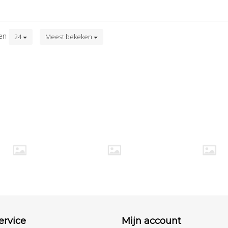
ten
24
Meest bekeken
ervice
Mijn account