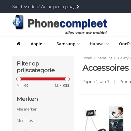
Niet tevreden? We helpen u graag
Apple
Samsung
Huawei
OnePl
Home
Samsung
Galaxy A
Filter op
Accessoires
prijscategorie
Pagina 1 van 1
|
Produ
Min:
€
0
Max:
€
35
Merken
Alle merken
Merkloos