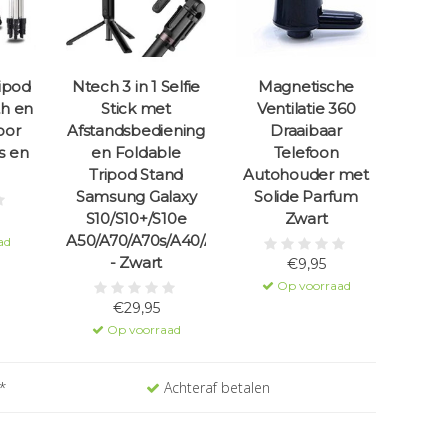
ripod
Ntech 3 in 1 Selfie
Magnetische
h en
Stick met
Ventilatie 360
oor
Afstandsbediening
Draaibaar
s en
en Foldable
Telefoon
Tripod Stand
Autohouder met
Samsung Galaxy
Solide Parfum
S10/S10+/S10e
Zwart
A50/A70/A70s/A40/A30/A7(2018)
ad
- Zwart
€9,95
Op voorraad
€29,95
Op voorraad
*
Achteraf betalen