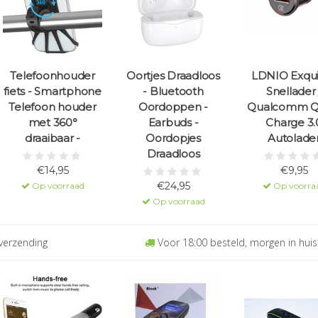
Telefoonhouder
Oortjes Draadloos
LDNIO Exqui
fiets - Smartphone
- Bluetooth
Snellader 
Telefoon houder
Oordoppen -
Qualcomm Q
met 360°
Earbuds -
Charge 3.
draaibaar -
Oordopjes
Autolade
Draadloos
€14,95
€9,95
€24,95
Op voorraad
Op voorra
Op voorraad
verzending
Voor 18:00 besteld, morgen in huis