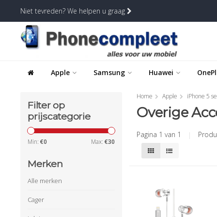
Niet tevreden? We helpen u graag
Apple
Samsung
Huawei
OnePl
Home
Apple
iPhone 5 se
Filter op
Overige Acc
prijscategorie
Pagina 1 van 1
|
Produ
Min:
€
0
Max:
€
30
Merken
Alle merken
Cager