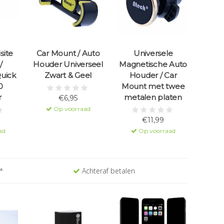
site
Car Mount / Auto
Universele
/
Houder Universeel
Magnetische Auto
uick
Zwart & Geel
Houder / Car
0
Mount met twee
r
metalen platen
€6,95
Op voorraad
€11,99
ad
Op voorraad
*
Achteraf betalen