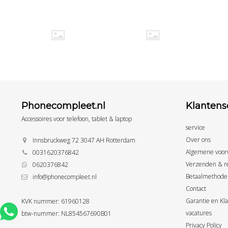
Phonecompleet.nl
Klantens
Accessoires voor telefoon, tablet & laptop
service
Over ons
Innsbruckweg 72 3047 AH Rotterdam
Algemene voor
0031620376842
Verzenden & r
0620376842
Betaalmethode
info@phonecompleet.nl
Contact
Garantie en Kl
KVK nummer: 61960128
vacatures
btw-nummer: NL854567690B01
Privacy Policy