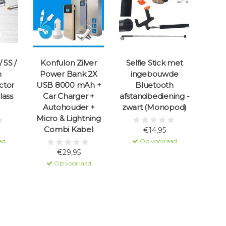
 5S /
Konfulon Zilver
Selfie Stick met
n
Power Bank 2X
ingebouwde
ctor
USB 8000 mAh +
Bluetooth
lass
Car Charger +
afstandbediening -
Autohouder +
zwart (Monopod)
Micro & Lightning
Combi Kabel
€14,95
ad
Op voorraad
€29,95
Op voorraad