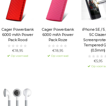
Cager Powerbank
Cager Powerbank
iPhone SE / 5 /
6000 mAh Power
6000 mAh Power
5C Glaze
Pack Rood
Pack Roze
Screenprote
Tempered G
(0.3mm)
€18,95
€18,95
Op voorraad
Op voorraad
€5,95
Op voorra