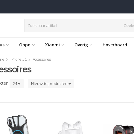
Zoek
us
Oppo
Xiaomi
Overig
Hoverboard
rie
iPhone 5C
Accessoires
essoires
cten
24
Nieuwste producten