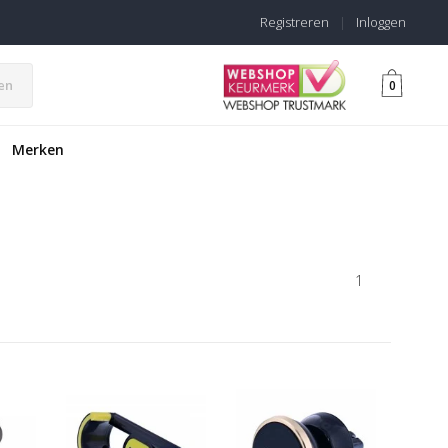
Registreren
|
Inloggen
en
0
Merken
1