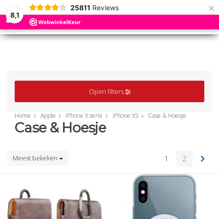
×
25811
Reviews
8,1
0
0
MENU
MENU
Open filters
Home
Apple
iPhone X serie
iPhone XS
Case & Hoesje
Case & Hoesje
Meest bekeken
1
2