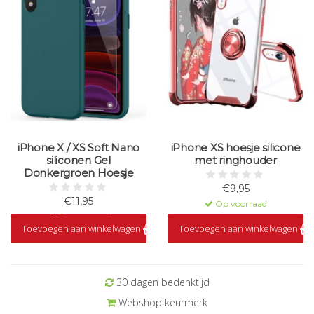
iPhone X / XS Soft Nano
iPhone XS hoesje silicone
siliconen Gel
met ringhouder
Donkergroen Hoesje
€9,95
€11,95
Op voorraad
Op voorraad
Toevoegen aan winkelwagen
Toevoegen aan winkelwagen
30 dagen bedenktijd
Webshop keurmerk