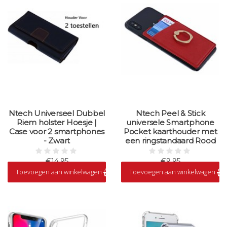
Ntech Universeel Dubbel
Ntech Peel & Stick
Riem holster Hoesje |
universele Smartphone
Case voor 2 smartphones
Pocket kaarthouder met
- Zwart
een ringstandaard Rood
€14,95
€9,95
Toevoegen aan winkelwagen
Toevoegen aan winkelwagen
Op voorraad
Op voorraad