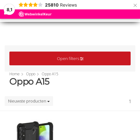
×
25810
Reviews
8,1
0
0
MENU
MENU
Open filters
Home
Oppo
Oppo A15
Oppo A15
Nieuwste producten
1